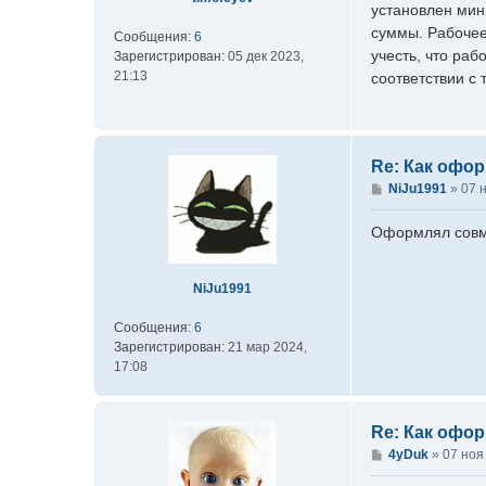
установлен мин
н
суммы. Рабочее
и
Сообщения:
6
е
учесть, что ра
Зарегистрирован:
05 дек 2023,
21:13
соответствии с
Re: Как офо
С
NiJu1991
»
07 
о
о
Оформлял совме
б
щ
е
NiJu1991
н
и
Сообщения:
6
е
Зарегистрирован:
21 мар 2024,
17:08
Re: Как офо
С
4yDuk
»
07 ноя
о