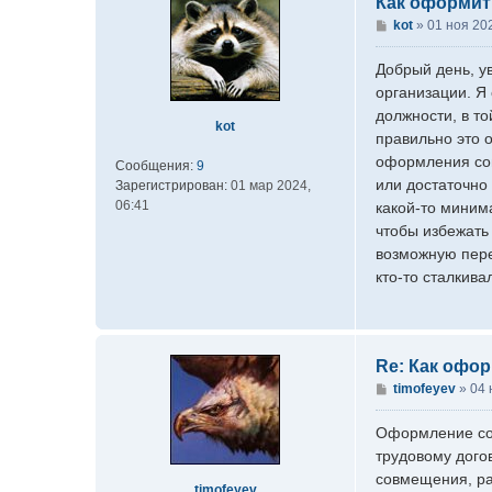
Как оформит
С
kot
»
01 ноя 202
о
о
Добрый день, у
б
организации. Я
щ
должности, в то
е
kot
правильно это 
н
оформления сов
и
Сообщения:
9
е
или достаточно
Зарегистрирован:
01 мар 2024,
06:41
какой-то миним
чтобы избежать
возможную пере
кто-то сталкива
Re: Как офо
С
timofeyev
»
04 
о
о
Оформление сов
б
трудовому дого
щ
совмещения, ра
е
timofeyev