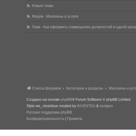
Новые темы
Форум - Магазины и услуги
Тема - Как оформить совмещение должностей в одной орг
Список форумов
Категории и разделы
Магазины и усл
Создано на основе
phpBB
® Forum Software © phpBB Limited
Style we_clearblue created by
INVENTEA
&
nextgen
Русская поддержка phpBB
Конфиденциальность
|
Правила