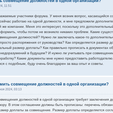
ь совмещение должностей в одной организации?
4, 11:51
важаемые участники форума. У меня возник вопрос, касающийся 
 сейчас работаю на одной должности, и мне предложили дополните
й же компании. Меня это интересует, поскольку это дополнительны
оформить, чтобы потом не возникло никаких проблем. Какие сущес
мещения должностей? Нужно ли заключать какое-то дополнительно
 просто распоряжения от руководства? Как определяется размер д
альный размер доплаты? Как правильно прописать в документах о
 недоразумений в будущем? И нужно ли учитывать при совмещени
работку? Какие документы мне нужно предоставить работодателю
лся с подобным, буду очень благодарен за ваш опыт и советы.
рмить совмещение должностей в одной организации?
ноя 2024, 03:13
мещения должностей в одной организации требует заключения д
вору. В этом соглашении должны быть прописаны: перечень обяза
змер доплаты за совмещение. Размер доплаты определяется согл