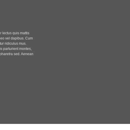
r lectus quis mattis
t leo vel dapibus. Cum
ur ridiculus mus.
s parturient montes,
s pharetra sed. Aenean