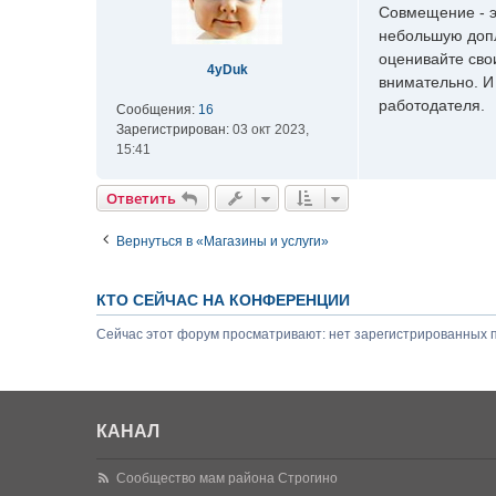
о
Совмещение - эт
б
небольшую допла
щ
оценивайте сво
е
4yDuk
внимательно. И
н
работодателя.
и
Сообщения:
16
е
Зарегистрирован:
03 окт 2023,
15:41
Ответить
Вернуться в «Магазины и услуги»
КТО СЕЙЧАС НА КОНФЕРЕНЦИИ
Сейчас этот форум просматривают: нет зарегистрированных п
КАНАЛ
Сообщество мам района Строгино