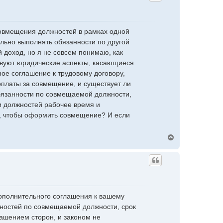
совмещения должностей в рамках одной
льно выполнять обязанности по другой
й доход, но я не совсем понимаю, как
твуют юридические аспекты, касающиеся
е соглашение к трудовому договору,
оплаты за совмещение, и существует ли
бязанности по совмещаемой должности,
и должностей рабочее время и
, чтобы оформить совмещение? И если
В
е
р
н
у
т
ь
с
ополнительного соглашения к вашему
я
нностей по совмещаемой должности, срок
к
н
ашением сторон, и законом не