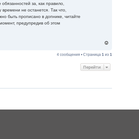
с
 обязанностей за, как правило,
я
 времени не останется. Так что,
к
н
жно быть прописано в допнике, читайте
а
момент, предупредив об этом
ч
а
л
у
В
е
р
4 сообщения • Страница
1
из
1
н
у
Перейти
т
ь
с
я
к
н
а
ч
а
л
у