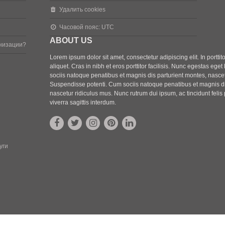
Удалить cookies
Часовой пояс:
UTC
ABOUT US
анизации?
Lorem ipsum dolor sit amet, consectetur adipiscing elit. In porttito
aliquet. Cras in nibh et eros porttitor facilisis. Nunc egestas ege
sociis natoque penatibus et magnis dis parturient montes, nascet
Suspendisse potenti. Cum sociis natoque penatibus et magnis di
nascetur ridiculus mus. Nunc rutrum dui ipsum, ac tincidunt feli
viverra sagittis interdum.
уги