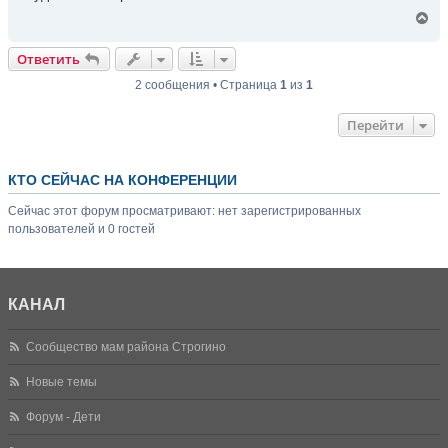
В
е
р
Ответить
н
у
2 сообщения • Страница
1
из
1
т
ь
Перейти
с
я
к
н
КТО СЕЙЧАС НА КОНФЕРЕНЦИИ
а
ч
Сейчас этот форум просматривают: нет зарегистрированных
а
пользователей и 0 гостей
л
у
КАНАЛ
Сообщество мам района Строгино
Новые темы
Форум - Дети