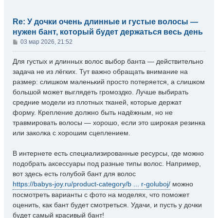
ь
с
я
Re: У дочки очень длинные и густые волосы —
к
нужен бант, который будет держаться весь день
н
С
а
03 мар 2026, 21:52
ч
о
а
о
Для густых и длинных волос выбор банта — действительно
л
б
задача не из лёгких. Тут важно обращать внимание на
у
щ
размер: слишком маленький просто потеряется, а слишком
е
большой может выглядеть громоздко. Лучше выбирать
н
средние модели из плотных тканей, которые держат
и
е
форму. Крепление должно быть надёжным, но не
травмировать волосы — хорошо, если это широкая резинка
или заколка с хорошим сцеплением.
В интернете есть специализированные ресурсы, где можно
подобрать аксессуары под разные типы волос. Например,
вот здесь есть голубой бант для волос
https://babys-joy.ru/product-category/b ... r-goluboj/
можно
посмотреть варианты с фото на моделях, что поможет
оценить, как бант будет смотреться. Удачи, и пусть у дочки
будет самый красивый бант!