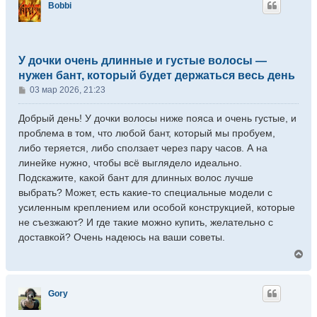
Bobbi
У дочки очень длинные и густые волосы —
нужен бант, который будет держаться весь день
С
03 мар 2026, 21:23
о
о
Добрый день! У дочки волосы ниже пояса и очень густые, и
б
проблема в том, что любой бант, который мы пробуем,
щ
либо теряется, либо сползает через пару часов. А на
е
линейке нужно, чтобы всё выглядело идеально.
н
Подскажите, какой бант для длинных волос лучше
и
е
выбрать? Может, есть какие-то специальные модели с
усиленным креплением или особой конструкцией, которые
не съезжают? И где такие можно купить, желательно с
доставкой? Очень надеюсь на ваши советы.
В
е
р
н
Gory
у
т