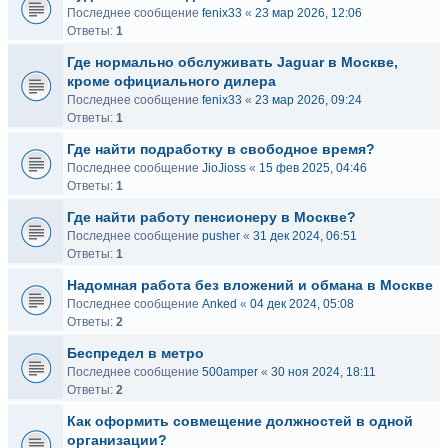
Последнее сообщение
fenix33
«
23 мар 2026, 12:06
Ответы:
1
Где нормально обслуживать Jaguar в Москве,
кроме официального дилера
Последнее сообщение
fenix33
«
23 мар 2026, 09:24
Ответы:
1
Где найти подработку в свободное время?
Последнее сообщение
JioJioss
«
15 фев 2025, 04:46
Ответы:
1
Где найти работу пенсионеру в Москве?
Последнее сообщение
pusher
«
31 дек 2024, 06:51
Ответы:
1
Надомная работа без вложений и обмана в Москве
Последнее сообщение
Anked
«
04 дек 2024, 05:08
Ответы:
2
Беспредел в метро
Последнее сообщение
500amper
«
30 ноя 2024, 18:11
Ответы:
2
Как оформить совмещение должностей в одной
организации?