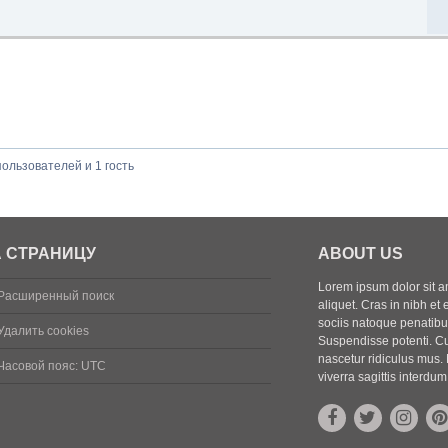
ользователей и 1 гость
 СТРАНИЦУ
ABOUT US
Lorem ipsum dolor sit ame
Расширенный поиск
aliquet. Cras in nibh et 
sociis natoque penatibus
Удалить cookies
Suspendisse potenti. Cu
nascetur ridiculus mus. 
Часовой пояс:
UTC
viverra sagittis interdum