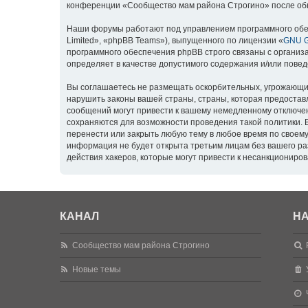
конференции «Сообщество мам района Строгино» после обн
Наши форумы работают под управлением программного обе
Limited», «phpBB Teams»), выпущенного по лицензии «
GNU Ge
программного обеспечения phpBB строго связаны с организа
определяет в качестве допустимого содержания и/или пове
Вы соглашаетесь не размещать оскорбительных, угрожающих
нарушить законы вашей страны, страны, которая предостав
сообщений могут привести к вашему немедленному отключени
сохраняются для возможности проведения такой политики. 
перенести или закрыть любую тему в любое время по своему
информация не будет открыта третьим лицам без вашего ра
действия хакеров, которые могут привести к несанкциониров
КАНАЛ
НА
Сообщество мам района Строгино
Новые темы