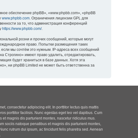
мное обеспечение phpBB», «www.phpbb.com», «phpBB
у
www.phpbb.com
. Ограничения лицензии GPL для
твенности за то, что администрация конференций
су
https://www.phpbb.com/
.
ональной розни и прочих сообщений, которые могут
международное право. Попытки размещения таких
 если мы сочтём это нужным. IP-адреса всех сообщений
а Строгино» имеют право удалить, отредактировать,
мация будет храниться в базе данных. Хотя эта
», ни phpBB Limited не может быть ответственна за
t, consectetur adipiscing elit. In porttitor lectus quis mattis
eros porttitor facilisis. Nunc egestas eget leo vel dapibus. Cum
 et magnis dis parturient montes, nascetur ridiculus mus.
m sociis natoque penatibus et magnis dis parturient montes,
Nunc rutrum dui ipsum, ac tincidunt felis pharetra sed. Aenean
.