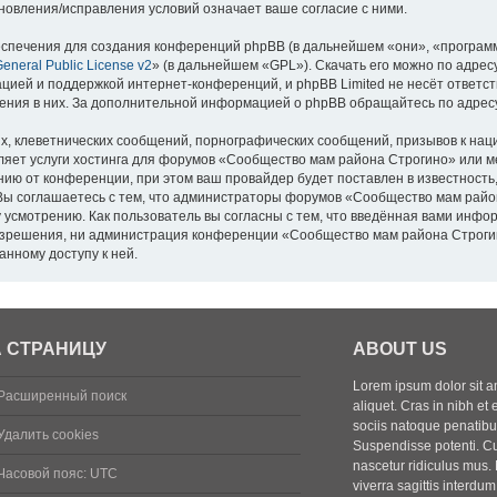
овления/исправления условий означает ваше согласие с ними.
спечения для создания конференций phpBB (в дальнейшем «они», «програм
neral Public License v2
» (в дальнейшем «GPL»). Скачать его можно по адрес
цией и поддержкой интернет-конференций, и phpBB Limited не несёт ответс
дения в них. За дополнительной информацией о phpBB обращайтесь по адре
, клеветнических сообщений, порнографических сообщений, призывов к наци
ляет услуги хостинга для форумов «Сообщество мам района Строгино» или 
ю от конференции, при этом ваш провайдер будет поставлен в известность,
Вы соглашаетесь с тем, что администраторы форумов «Сообщество мам район
 усмотрению. Как пользователь вы согласны с тем, что введённая вами инфор
зрешения, ни администрация конференции «Сообщество мам района Строгино
анному доступу к ней.
 СТРАНИЦУ
ABOUT US
Lorem ipsum dolor sit ame
Расширенный поиск
aliquet. Cras in nibh et 
sociis natoque penatibus
Удалить cookies
Suspendisse potenti. Cu
nascetur ridiculus mus. 
Часовой пояс:
UTC
viverra sagittis interdum