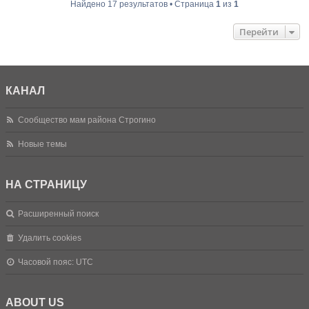
Найдено 17 результатов • Страница
1
из
1
Перейти
КАНАЛ
Сообщество мам района Строгино
Новые темы
НА СТРАНИЦУ
Расширенный поиск
Удалить cookies
Часовой пояс:
UTC
ABOUT US