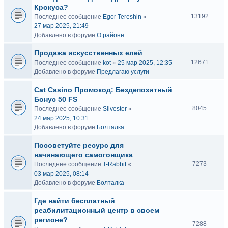
Крокуса?
13192
Последнее сообщение
Egor Tereshin
«
27 мар 2025, 21:49
Добавлено в форуме
О районе
Продажа искусственных елей
12671
Последнее сообщение
kot
«
25 мар 2025, 12:35
Добавлено в форуме
Предлагаю услуги
Cat Casino Промокод: Бездепозитный
Бонус 50 FS
8045
Последнее сообщение
Silvester
«
24 мар 2025, 10:31
Добавлено в форуме
Болталка
Посоветуйте ресурс для
начинающего самогонщика
7273
Последнее сообщение
T-Rabbit
«
03 мар 2025, 08:14
Добавлено в форуме
Болталка
Где найти бесплатный
реабилитационный центр в своем
регионе?
7288