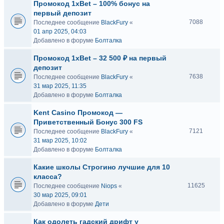
Промокод 1xBet – 100% бонус на
первый депозит
7088
Последнее сообщение
BlackFury
«
01 апр 2025, 04:03
Добавлено в форуме
Болталка
Промокод 1xBet – 32 500 ₽ на первый
депозит
7638
Последнее сообщение
BlackFury
«
31 мар 2025, 11:35
Добавлено в форуме
Болталка
Kent Casino Промокод —
Приветственный Бонус 300 FS
7121
Последнее сообщение
BlackFury
«
31 мар 2025, 10:02
Добавлено в форуме
Болталка
Какие школы Строгино лучшие для 10
класса?
11625
Последнее сообщение
Niops
«
30 мар 2025, 09:01
Добавлено в форуме
Дети
Как одолеть гадский дрифт у