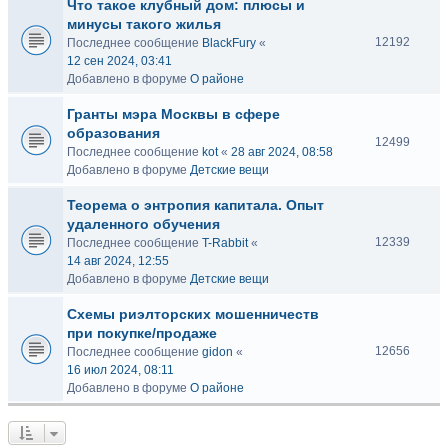
Что такое клубный дом: плюсы и
минусы такого жилья
12192
Последнее сообщение
BlackFury
«
12 сен 2024, 03:41
Добавлено в форуме
О районе
Гранты мэра Москвы в сфере
образования
12499
Последнее сообщение
kot
«
28 авг 2024, 08:58
Добавлено в форуме
Детские вещи
Теорема о энтропия капитала. Опыт
удаленного обучения
12339
Последнее сообщение
T-Rabbit
«
14 авг 2024, 12:55
Добавлено в форуме
Детские вещи
Схемы риэлторских мошенничеств
при покупке/продаже
12656
Последнее сообщение
gidon
«
16 июл 2024, 08:11
Добавлено в форуме
О районе