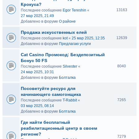
Крокуса?
13163
Последнее сообщение
Egor Tereshin
«
27 мар 2025, 21:49
Добавлено в форуме
О районе
Продажа искусственных елей
12639
Последнее сообщение
kot
«
25 мар 2025, 12:35
Добавлено в форуме
Предлагаю услуги
Cat Casino Промокод: Бездепозитный
Бонус 50 FS
8040
Последнее сообщение
Silvester
«
24 мар 2025, 10:31
Добавлено в форуме
Болталка
Посоветуйте ресурс для
начинающего самогонщика
7265
Последнее сообщение
T-Rabbit
«
03 мар 2025, 08:14
Добавлено в форуме
Болталка
Где найти бесплатный
реабилитационный центр в своем
регионе?
7279