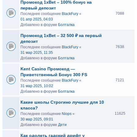
Промокод 1xBet – 100% бонус на
первый депозит
7088
Последнее сообщение
BlackFury
«
01 апр 2025, 04:03
Добавлено в форуме
Болталка
Промокод 1xBet – 32 500 ₽ на первый
депозит
7638
Последнее сообщение
BlackFury
«
31 мар 2025, 11:35
Добавлено в форуме
Болталка
Kent Casino Промокод —
Приветственный Бонус 300 FS
7121
Последнее сообщение
BlackFury
«
31 мар 2025, 10:02
Добавлено в форуме
Болталка
Какие школы Строгино лучшие для 10
класса?
11625
Последнее сообщение
Niops
«
30 мар 2025, 09:01
Добавлено в форуме
Дети
Как одолеть гадский дрифт у