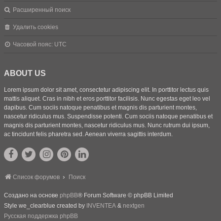
Расширенный поиск
Удалить cookies
Часовой пояс:
UTC
ABOUT US
Lorem ipsum dolor sit amet, consectetur adipiscing elit. In porttitor lectus quis
mattis aliquet. Cras in nibh et eros porttitor facilisis. Nunc egestas eget leo vel
dapibus. Cum sociis natoque penatibus et magnis dis parturient montes,
nascetur ridiculus mus. Suspendisse potenti. Cum sociis natoque penatibus et
magnis dis parturient montes, nascetur ridiculus mus. Nunc rutrum dui ipsum,
ac tincidunt felis pharetra sed. Aenean viverra sagittis interdum.
Список форумов
Поиск
Создано на основе
phpBB
® Forum Software © phpBB Limited
Style we_clearblue created by
INVENTEA
&
nextgen
Русская поддержка phpBB