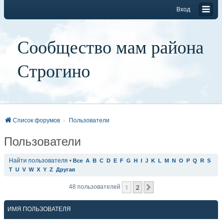
Вход
Сообщество мам района
Строгино
Список форумов
Пользователи
Пользователи
Найти пользователя
•
Все
A
B
C
D
E
F
G
H
I
J
K
L
M
N
O
P
Q
R
S
T
U
V
W
X
Y
Z
Другая
1
2
След.
48 пользователей
ИМЯ ПОЛЬЗОВАТЕЛЯ