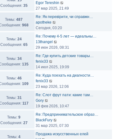
Темы:
15
П
Egor Tereshin
Сообщения:
35
е
27 мар 2025, 21:49
р
Re: Як перевірити, чи справжн…
е
Темы:
487
П
apotheke
й
Сообщения:
968
е
Сегодня, 03:20
т
р
и
Re: Почему 4-5 лет — идеальны…
е
Темы:
24
П
к
13thangel
й
Сообщения:
65
е
п
29 июн 2026, 08:31
т
р
о
и
Re: Где купить детские товары…
е
с
Темы:
34
П
к
fenix33
й
л
Сообщения:
135
е
п
14 июл 2025, 19:09
т
е
р
о
и
д
Re: Куда поехать на диагности…
е
с
Темы:
46
П
к
н
fenix33
й
л
Сообщения:
109
е
п
е
23 мар 2026, 12:06
т
е
р
о
м
и
д
Re: Слот фрут пати: какие там…
е
с
у
Темы:
31
П
к
н
Gory
й
л
с
Сообщения:
117
е
п
е
19 фев 2026, 10:47
т
е
о
р
о
м
и
д
о
Re: Предпринимательское образ…
е
с
у
Темы:
9
к
П
н
б
BlackFury
й
л
с
Сообщения:
27
п
е
е
щ
31 мар 2025, 07:30
т
е
о
о
р
м
е
и
д
о
Продажа искусственных елей
с
е
у
н
Темы:
4