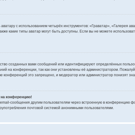
 аватару с использованием четырёх инструментов: «Граватар», «Галерея ав
также какие типы аватар могут быть доступны. Если вы не можете использов
ство созданных вами сообщений или идентифицируют определённых пользов
ний на конференции, так как они установлены её администратором. Пожал
тве конференций это запрещено, и модератор или администратор понизят зн
и на конференцию!
 email-сообщения другим пользователям через встроенную в конференцию фо
злоупотребления почтовой системой анонимными пользователями.