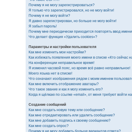
Почему я не могу зарегистрироваться?
Я только что зарегистрировался, но не могу войти!
Почему я не могу войти?
Я давно зарегистрирован, но больше не могу войти!
Я забыл пароль!
Почему мне периодически приходится повторять ввод имени
Что делает функция «Удалить cookies»?
Параметры и настройки пользователя
Как мне изменить мои настройки?
Как избежать появления моего имени в списке «Кто сейчас 
На конференции неправильное время!
Я изменил часовой пояс, но время всё равно неправильное!
Моего языка нет в списке!
Что означают изображения рядом с моим именем пользоват
Как мне включить отображение аватары?
Что такое звание и как я могу изменить его?
Когда я щёлкаю по ссылке «email», от меня требуют войти н
Создание сообщений
Как мне создать новую тему или сообщение?
Как мне отредактировать или удалить сообщение?
Как мне добавить подпись к своему сообщению?
Как мне создать опрос?
Почему я не могу добавить больше вариантов ответа?