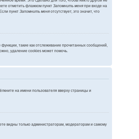
ченное время. Это сделано для того, чтобы никто другой не
ожете отметить флажком пункт
Запомнить меня
при входе на
 Если пункт
Запомнить меня
отсутствует, это значит, что
е функции, такие как отслеживание прочитанных сообщений,
жно, удаление cookies может помочь.
ёлкните на имени пользователя вверху страницы и
удете видны только администраторам, модераторам и самому