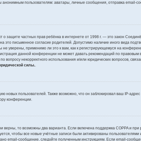
анонимным пользователям: аватары, личные сообщения, отправка email-сообщ
ли Акт о защите частных прав ребёнка в интернете от 1998 г. — это закон Сое
а это письменное согласие родителей. Допустимо наличие иного вида подтв
не уверены, применимо ли это к вам, как к регистрирующемуся на конферен
инистрация данной конференции не может давать рекомендаций по правовым 
я по вопросу некорректного использования и/или юридических вопросов, связ
юридической силы.
.
ю новых пользователей. Также возможно, что он заблокировал ваш IP-адрес 
ору конференции.
и верны, то возможны два варианта. Если включена поддержка COPPA и при р
ется, чтобы все новые учётные записи были активированы пользователями 
ано email-сообщение, следуйте полученным инструкциям. Если email-сообще