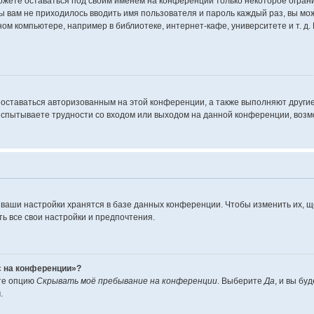
можете оставаться под своим именем на конференции только некоторое ограни
бы вам не приходилось вводить имя пользователя и пароль каждый раз, вы м
м компьютере, например в библиотеке, интернет-кафе, университете и т. д.
 оставаться авторизованным на этой конференции, а также выполняют други
испытываете трудности со входом или выходом на данной конференции, возмо
 ваши настройки хранятся в базе данных конференции. Чтобы изменить их, щ
ть все свои настройки и предпочтения.
с на конференции»?
ёте опцию
Скрывать моё пребывание на конференции
. Выберите
Да
, и вы б
.