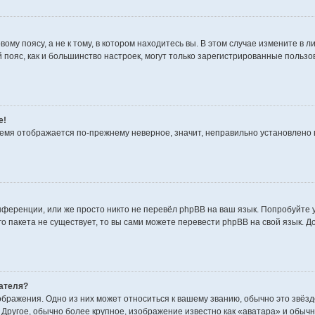
му поясу, а не к тому, в котором находитесь вы. В этом случае измените в ли
вой пояс, как и большинство настроек, могут только зарегистрированные польз
е!
время отображается по-прежнему неверное, значит, неправильно установлено
нференции, или же просто никто не перевёл phpBB на ваш язык. Попробуйте 
ого пакета не существует, то вы сами можете перевести phpBB на свой язык
ателя?
бражения. Одно из них может относиться к вашему званию, обычно это звёздо
 Другое, обычно более крупное, изображение известно как «аватара» и обычн