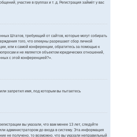
ений, участие в группах и т. д. Регистрация займёт у вас
динённых Штатов, требующий от сайтов, которые могут собирать
ерждения того, что опекуны разрешают сбор личной
ции, или к самой конференции, обратитесь за помощью к
вопросам и не является объектом юридических отношений,
анных с этой конференцией?».
или запретил имя, под которым вы пытаетесь
егистрации вы указали, что вам менее 13 лет, следуйте
или администратором до входа в систему. Эта информация
ние не получено, то возможно, что вы указали неправильный