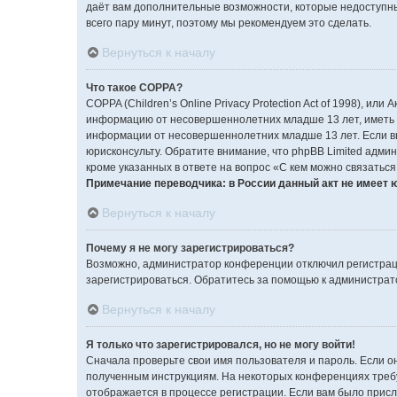
даёт вам дополнительные возможности, которые недоступны 
всего пару минут, поэтому мы рекомендуем это сделать.
Вернуться к началу
Что такое COPPA?
COPPA (Children’s Online Privacy Protection Act of 1998), и
информацию от несовершеннолетних младше 13 лет, иметь н
информации от несовершеннолетних младше 13 лет. Если вы 
юрисконсульту. Обратите внимание, что phpBB Limited адм
кроме указанных в ответе на вопрос «С кем можно связатьс
Примечание переводчика: в России данный акт не имеет 
Вернуться к началу
Почему я не могу зарегистрироваться?
Возможно, администратор конференции отключил регистраци
зарегистрироваться. Обратитесь за помощью к администрат
Вернуться к началу
Я только что зарегистрировался, но не могу войти!
Сначала проверьте свои имя пользователя и пароль. Если он
полученным инструкциям. На некоторых конференциях требу
отображается в процессе регистрации. Если вам было присл