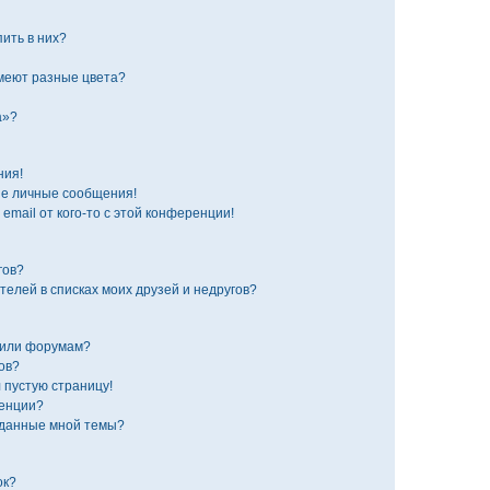
пить в них?
меют разные цвета?
а»?
ния!
е личные сообщения!
email от кого-то с этой конференции!
гов?
телей в списках моих друзей и недругов?
 или форумам?
ов?
 пустую страницу!
ренции?
зданные мной темы?
ок?